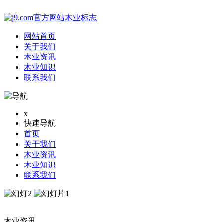
网站首页
关于我们
木业资讯
木业知识
联系我们
x
快速导航
首页
关于我们
木业资讯
木业知识
联系我们
木业资讯