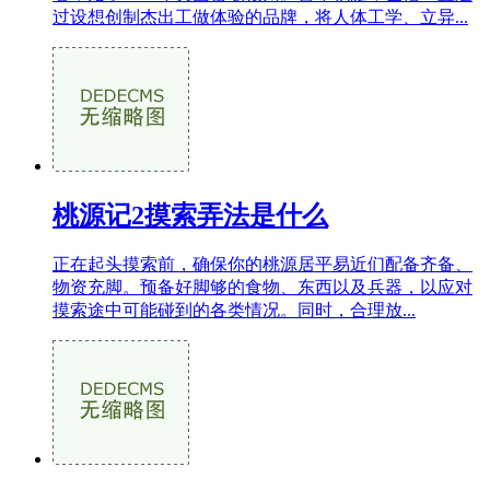
过设想创制杰出工做体验的品牌，将人体工学、立异...
桃源记2摸索弄法是什么
正在起头摸索前，确保你的桃源居平易近们配备齐备、
物资充脚。预备好脚够的食物、东西以及兵器，以应对
摸索途中可能碰到的各类情况。同时，合理放...