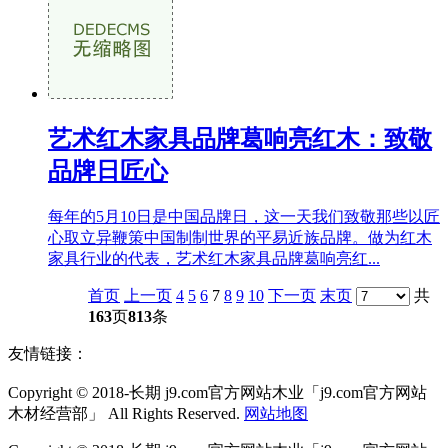
艺术红木家具品牌葛响亮红木：致敬
品牌日匠心
每年的5月10日是中国品牌日，这一天我们致敬那些以匠
心取立异鞭策中国制制世界的平易近族品牌。做为红木
家具行业的代表，艺术红木家具品牌葛响亮红...
首页
上一页
4
5
6
7
8
9
10
下一页
末页
共
163
页
813
条
友情链接：
Copyright © 2018-长期 j9.com官方网站木业「j9.com官方网站
木材经营部」 All Rights Reserved.
网站地图