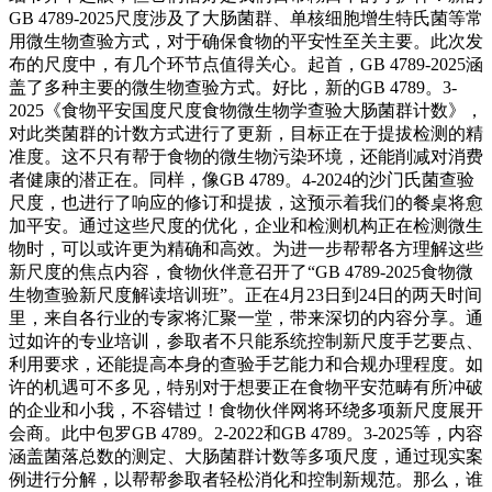
GB 4789-2025尺度涉及了大肠菌群、单核细胞增生特氏菌等常
用微生物查验方式，对于确保食物的平安性至关主要。此次发
布的尺度中，有几个环节点值得关心。起首，GB 4789-2025涵
盖了多种主要的微生物查验方式。好比，新的GB 4789。3-
2025《食物平安国度尺度食物微生物学查验大肠菌群计数》，
对此类菌群的计数方式进行了更新，目标正在于提拔检测的精
准度。这不只有帮于食物的微生物污染环境，还能削减对消费
者健康的潜正在。同样，像GB 4789。4-2024的沙门氏菌查验
尺度，也进行了响应的修订和提拔，这预示着我们的餐桌将愈
加平安。通过这些尺度的优化，企业和检测机构正在检测微生
物时，可以或许更为精确和高效。为进一步帮帮各方理解这些
新尺度的焦点内容，食物伙伴意召开了“GB 4789-2025食物微
生物查验新尺度解读培训班”。正在4月23日到24日的两天时间
里，来自各行业的专家将汇聚一堂，带来深切的内容分享。通
过如许的专业培训，参取者不只能系统控制新尺度手艺要点、
利用要求，还能提高本身的查验手艺能力和合规办理程度。如
许的机遇可不多见，特别对于想要正在食物平安范畴有所冲破
的企业和小我，不容错过！食物伙伴网将环绕多项新尺度展开
会商。此中包罗GB 4789。2-2022和GB 4789。3-2025等，内容
涵盖菌落总数的测定、大肠菌群计数等多项尺度，通过现实案
例进行分解，以帮帮参取者轻松消化和控制新规范。那么，谁