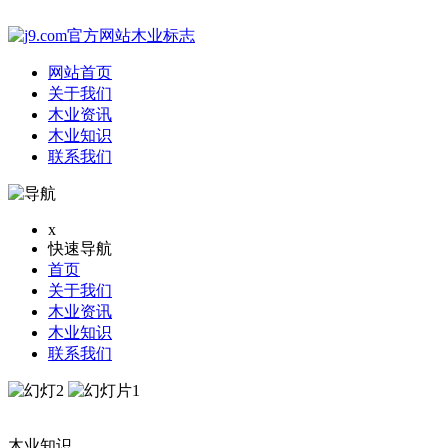
网站首页
关于我们
木业资讯
木业知识
联系我们
x
快速导航
首页
关于我们
木业资讯
木业知识
联系我们
木业知识