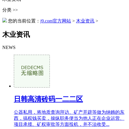
分类 >>
您的当前位置：
j9.com官方网站
>
木业资讯
>
木业资讯
NEWS
日韩高清砖码一二二区
公器私用，将地质查询拜访、矿产开辟等做为纳贿的东
西，搞权钱买卖，操纵职务便当为他人正在企业运营、
项目承揽、矿权审批等方面投机，并不法收受...